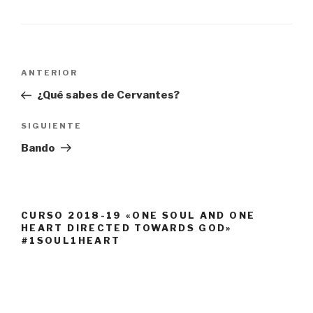
Navegación
Entrada
ANTERIOR
de
anterior:
¿Qué sabes de Cervantes?
entradas
Siguiente
SIGUIENTE
entrada
Bando
CURSO 2018-19 «ONE SOUL AND ONE
HEART DIRECTED TOWARDS GOD»
#1SOUL1HEART