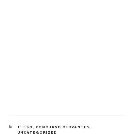
CATEGORÍAS
1º ESO
,
CONCURSO CERVANTES
,
UNCATEGORIZED