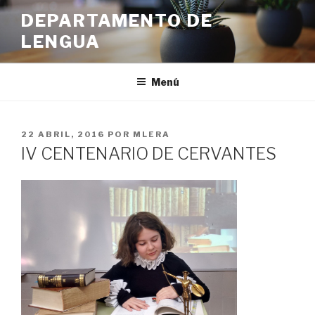
Ir
DEPARTAMENTO DE
al
LENGUA
contenido
Menú
PUBLICADO
22 ABRIL, 2016
POR
MLERA
EN
IV CENTENARIO DE CERVANTES