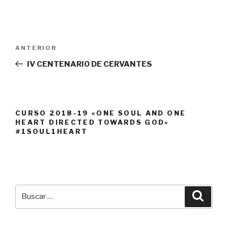
Navegación
Entrada
ANTERIOR
de
anterior:
IV CENTENARIO DE CERVANTES
entradas
CURSO 2018-19 «ONE SOUL AND ONE
HEART DIRECTED TOWARDS GOD»
#1SOUL1HEART
Buscar
Busca
por: