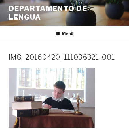
Ir
DEPARTAMENTO DE
al
LENGUA
contenido
Menú
IMG_20160420_111036321-001