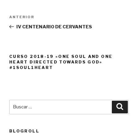
Navegación
Entrada
ANTERIOR
de
anterior:
IV CENTENARIO DE CERVANTES
entradas
CURSO 2018-19 «ONE SOUL AND ONE
HEART DIRECTED TOWARDS GOD»
#1SOUL1HEART
Buscar
Busca
por:
BLOGROLL