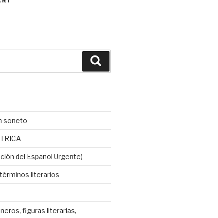
ART
Buscar
n soneto
TRICA
ción del Español Urgente)
érminos literarios
neros, figuras literarias,