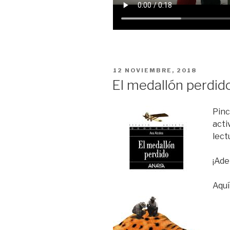
PUBLICADO
12 NOVIEMBRE, 2018
EN
El medallón perdid
Pinc
acti
lect
¡Ade
Aquí