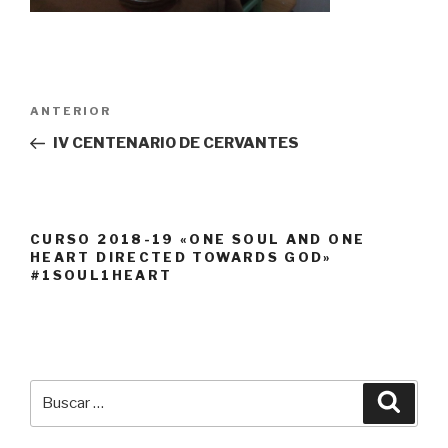
Navegación
Entrada
ANTERIOR
de
anterior:
IV CENTENARIO DE CERVANTES
entradas
CURSO 2018-19 «ONE SOUL AND ONE
HEART DIRECTED TOWARDS GOD»
#1SOUL1HEART
Buscar
Busca
por: