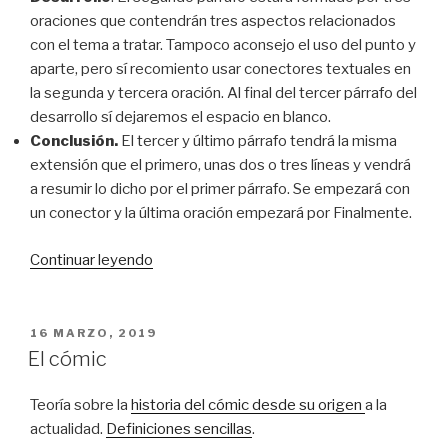
oraciones que contendrán tres aspectos relacionados
con el tema a tratar. Tampoco aconsejo el uso del punto y
aparte, pero sí recomiento usar conectores textuales en
la segunda y tercera oración. Al final del tercer párrafo del
desarrollo sí dejaremos el espacio en blanco.
Conclusión.
El tercer y último párrafo tendrá la misma
extensión que el primero, unas dos o tres líneas y vendrá
a resumir lo dicho por el primer párrafo. Se empezará con
un conector y la última oración empezará por Finalmente.
«EL
Continuar leyendo
TEXTO
EXPOSITIVO
PERFECTO»
PUBLICADO
16 MARZO, 2019
EN
El cómic
Teoría sobre la
historia del cómic desde su origen
a la
actualidad.
Definiciones sencillas
.