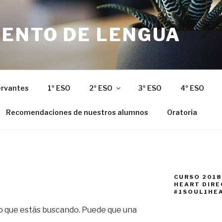
ENTO DE LENGUA
ervantes
1º ESO
2º ESO
3º ESO
4º ESO
Recomendaciones de nuestros alumnos
Oratoria
CURSO 2018
HEART DIR
#1SOUL1HE
 que estás buscando. Puede que una