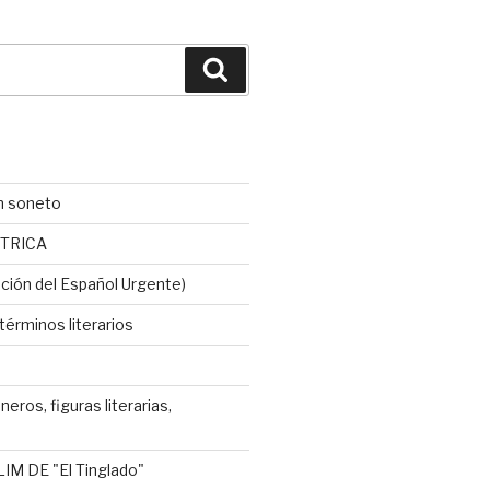
Buscar
n soneto
TRICA
ción del Español Urgente)
érminos literarios
neros, figuras literarias,
IM DE "El Tinglado"