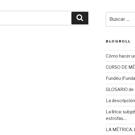
Buscar
Buscar
por:
BLOGROLL
Cómo hacer u
CURSO DE MÉ
Fundéu (Funda
GLOSARIO de t
La descripción
La lírica: subgé
estrofas…
LA MÉTRICA. L