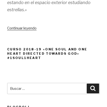
estando en el espacio exterior estudiando
estrellas.»
«Y
Continuar leyendo
más
creatividad…»
CURSO 2018-19 «ONE SOUL AND ONE
HEART DIRECTED TOWARDS GOD»
#1SOUL1HEART
Buscar
Busca
por: