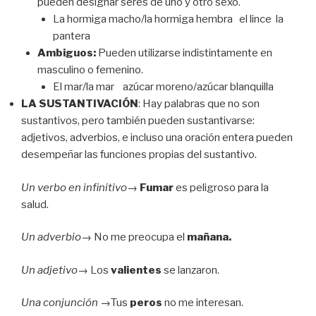
pueden designar seres de uno y otro sexo.
La hormiga macho/la hormiga hembra el lince la
pantera
Ambiguos:
Pueden utilizarse indistintamente en
masculino o femenino.
El mar/la mar azúcar moreno/azúcar blanquilla
LA SUSTANTIVACIÓN
: Hay palabras que no son
sustantivos, pero también pueden sustantivarse:
adjetivos, adverbios, e incluso una oración entera pueden
desempeñar las funciones propias del sustantivo.
Un verbo en infinitivo
→
Fumar
es peligroso para la
salud.
Un adverbio→
No me preocupa el
mañana.
Un adjetivo→
Los
valientes
se lanzaron.
Una conjunción →
Tus
peros
no me interesan.