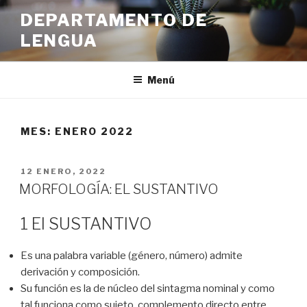
Ir
DEPARTAMENTO DE
al
LENGUA
contenido
Menú
MES:
ENERO 2022
PUBLICADO
12 ENERO, 2022
EN
MORFOLOGÍA: EL SUSTANTIVO
1 El SUSTANTIVO
Es una palabra variable (género, número) admite
derivación y composición.
Su función es la de núcleo del sintagma nominal y como
tal funciona como sujeto, complemento directo entre