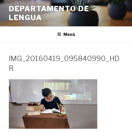
Ir
DEPARTAMENTO DE
al
LENGUA
contenido
Menú
IMG_20160419_095840990_HD
R