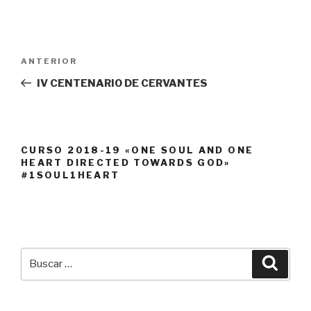
Navegación
Entrada
ANTERIOR
de
anterior:
IV CENTENARIO DE CERVANTES
entradas
CURSO 2018-19 «ONE SOUL AND ONE
HEART DIRECTED TOWARDS GOD»
#1SOUL1HEART
Buscar
Busca
por: