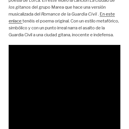
poesía de Lorca. En este vídeo la canción
La ciudad de
los gitanos
del grupo Marea que hace una versión
musicalizada del
Romance de la Guardia Civil
.
En este
enlace
tenéis el poema original. Con un estilo metafórico,
simbólico y con un punto irreal narra el asalto de la
Guardia Civil a una ciudad gitana, inocente e indefensa.