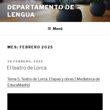
Ir
DEPARTAMENTO DE
al
LENGUA
contenido
Menú
MES:
FEBRERO 2025
PUBLICADO
26 FEBRERO, 2025
EN
El teatro de Lorca
Tema 5. Teatro de Lorca. Etapas y obras | Mediateca de
EducaMadrid