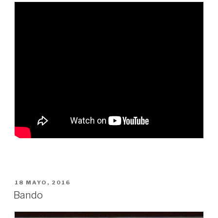
PUBLICADO
18 MAYO, 2016
EN
Bando