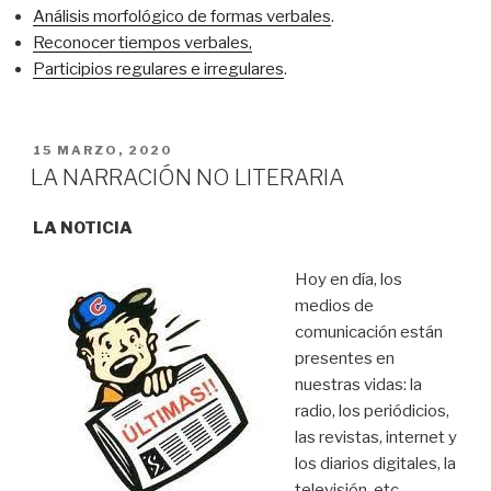
Análisis morfológico de formas verbales
.
Reconocer tiempos verbales,
Participios regulares e irregulares
.
PUBLICADO
15 MARZO, 2020
EN
LA NARRACIÓN NO LITERARIA
LA NOTICIA
Hoy en día, los
medios de
comunicación están
presentes en
nuestras vidas: la
radio, los periódicios,
las revistas, internet y
los diarios digitales, la
televisión, etc.