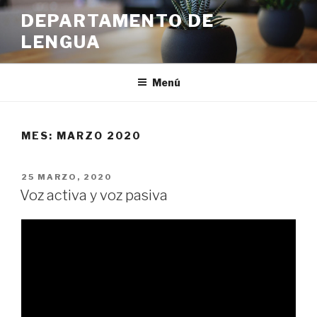
Ir
DEPARTAMENTO DE
al
LENGUA
contenido
Menú
MES:
MARZO 2020
PUBLICADO
25 MARZO, 2020
EN
Voz activa y voz pasiva