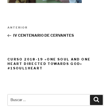
Navegación
Entrada
ANTERIOR
de
anterior:
IV CENTENARIO DE CERVANTES
entradas
CURSO 2018-19 «ONE SOUL AND ONE
HEART DIRECTED TOWARDS GOD»
#1SOUL1HEART
Buscar
Busca
por: