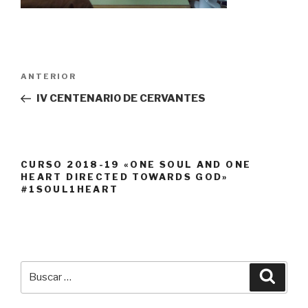
Navegación
Entrada
ANTERIOR
de
anterior:
IV CENTENARIO DE CERVANTES
entradas
CURSO 2018-19 «ONE SOUL AND ONE
HEART DIRECTED TOWARDS GOD»
#1SOUL1HEART
Buscar
Busca
por: