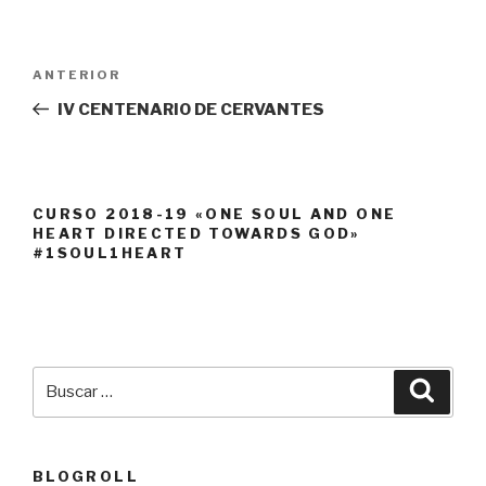
Navegación
Entrada
ANTERIOR
de
anterior:
IV CENTENARIO DE CERVANTES
entradas
CURSO 2018-19 «ONE SOUL AND ONE
HEART DIRECTED TOWARDS GOD»
#1SOUL1HEART
Buscar
Busca
por:
BLOGROLL