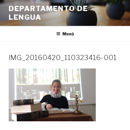
Ir
DEPARTAMENTO DE
al
LENGUA
contenido
Menú
IMG_20160420_110323416-001