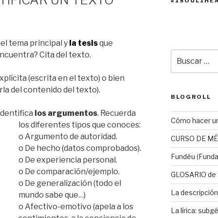
#1SOUL1HE
 el tema principal y
la tesis
que
Buscar
ncuentra? Cita del texto.
por:
plícita (escrita en el texto) o bien
rla del contenido del texto).
BLOGROLL
dentifica
los argumentos
. Recuerda
Cómo hacer u
los diferentes tipos que conoces:
o Argumento de autoridad.
CURSO DE MÉ
o De hecho (datos comprobados).
Fundéu (Funda
o De experiencia personal.
o De comparación/ejemplo.
GLOSARIO de t
o De generalización (todo el
La descripción
mundo sabe que…)
o Afectivo-emotivo (apela a los
La lírica: subgé