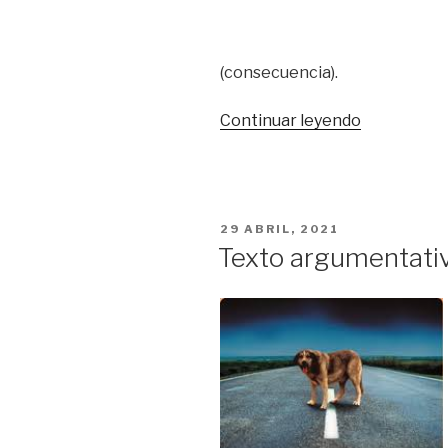
(consecuencia).
«PAUTAS
Continuar leyendo
PARA
JUSTIFICA
UN
TEXTO
PUBLICADO
29 ABRIL, 2021
ARGUMENT
EN
Texto argumentati