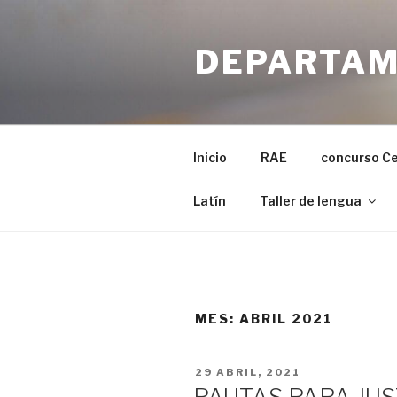
Ir
al
DEPARTAM
contenido
Inicio
RAE
concurso C
Latín
Taller de lengua
MES:
ABRIL 2021
PUBLICADO
29 ABRIL, 2021
EN
PAUTAS PARA JUS