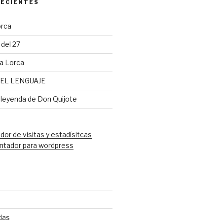
RECIENTES
orca
del 27
a Lorca
EL LENGUAJE
 leyenda de Don Quijote
ntador para wordpress
das