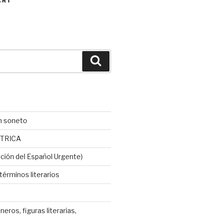
ART
Buscar
n soneto
TRICA
ción del Español Urgente)
érminos literarios
neros, figuras literarias,