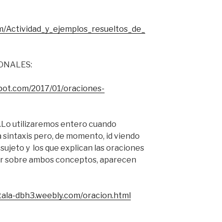
om/Actividad_y_ejemplos_resueltos_de_
ONALES:
spot.com/2017/01/oraciones-
Lo utilizaremos entero cuando
 sintaxis pero, de momento, id viendo
 sujeto y los que explican las oraciones
ar sobre ambos conceptos, aparecen
gitala-dbh3.weebly.com/oracion.html