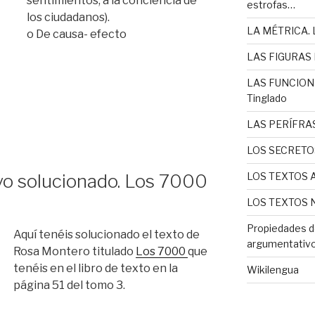
sentimientos, a la conciencia de
estrofas…
los ciudadanos).
LA MÉTRICA. L
o De causa- efecto
LAS FIGURAS L
LAS FUNCIONE
Tinglado
R
LAS PERÍFRAS
LOS SECRETO
ATIVO»
vo solucionado. Los 7000
LOS TEXTOS 
LOS TEXTOS N
Propiedades d
Aquí tenéis solucionado el texto de
argumentativo 
Rosa Montero titulado
Los 7000
que
tenéis en el libro de texto en la
Wikilengua
página 51 del tomo 3.