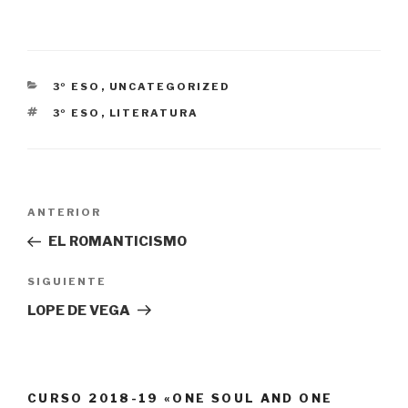
CATEGORÍAS
3º ESO
,
UNCATEGORIZED
ETIQUETAS
3º ESO
,
LITERATURA
Navegación
Entrada
ANTERIOR
de
anterior:
EL ROMANTICISMO
entradas
Siguiente
SIGUIENTE
entrada
LOPE DE VEGA
CURSO 2018-19 «ONE SOUL AND ONE