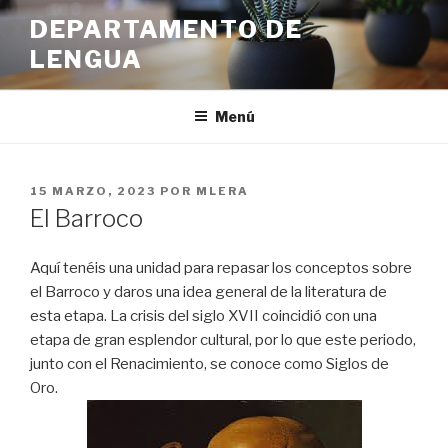
Ir
DEPARTAMENTO DE
al
LENGUA
contenido
Menú
PUBLICADO
15 MARZO, 2023
POR
MLERA
EN
El Barroco
Aquí tenéis una unidad para repasar los conceptos sobre
el Barroco y daros una idea general de la literatura de
esta etapa. La crisis del siglo XVII coincidió con una
etapa de gran esplendor cultural, por lo que este periodo,
junto con el Renacimiento, se conoce como Siglos de
Oro.