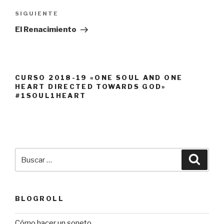
Siguiente
SIGUIENTE
entrada
El Renacimiento
CURSO 2018-19 «ONE SOUL AND ONE
HEART DIRECTED TOWARDS GOD»
#1SOUL1HEART
Buscar
Busca
por:
BLOGROLL
Cómo hacer un soneto