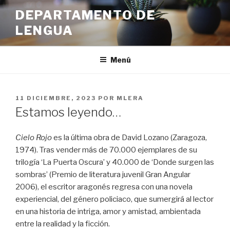
Ir
DEPARTAMENTO DE
al
LENGUA
contenido
Menú
PUBLICADO
11 DICIEMBRE, 2023
POR
MLERA
EN
Estamos leyendo…
Cielo Rojo
es la última obra de David Lozano (Zaragoza,
1974). Tras vender más de 70.000 ejemplares de su
trilogía ‘La Puerta Oscura’ y 40.000 de ‘Donde surgen las
sombras’ (Premio de literatura juvenil Gran Angular
2006), el escritor aragonés regresa con una novela
experiencial, del género policiaco, que sumergirá al lector
en una historia de intriga, amor y amistad, ambientada
entre la realidad y la ficción.