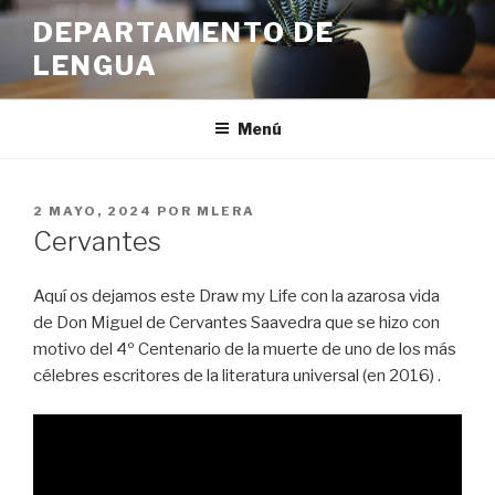
Ir
DEPARTAMENTO DE
al
LENGUA
contenido
Menú
PUBLICADO
2 MAYO, 2024
POR
MLERA
EN
Cervantes
Aquí os dejamos este Draw my Life con la azarosa vida
de Don Miguel de Cervantes Saavedra que se hizo con
motivo del 4º Centenario de la muerte de uno de los más
célebres escritores de la literatura universal (en 2016) .