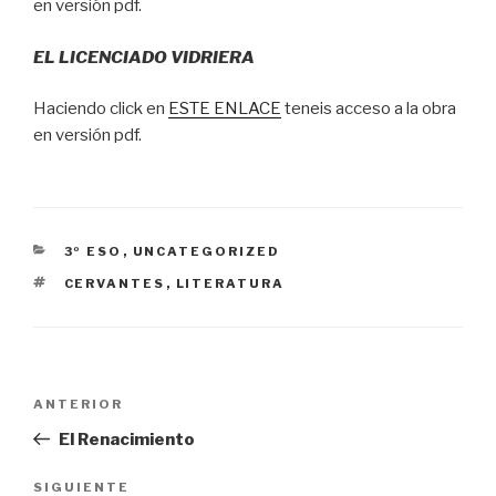
en versión pdf.
EL LICENCIADO VIDRIERA
Haciendo click en
ESTE ENLACE
teneis acceso a la obra
en versión pdf.
CATEGORÍAS
3º ESO
,
UNCATEGORIZED
ETIQUETAS
CERVANTES
,
LITERATURA
Navegación
Entrada
ANTERIOR
de
anterior:
El Renacimiento
entradas
Siguiente
SIGUIENTE