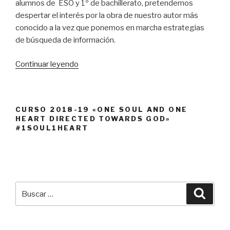
alumnos de ESO y 1º de bachillerato, pretendemos
despertar el interés por la obra de nuestro autor más
conocido a la vez que ponemos en marcha estrategias
de búsqueda de información.
«¿Qué
Continuar leyendo
sabes
de
Cervantes?»
CURSO 2018-19 «ONE SOUL AND ONE
HEART DIRECTED TOWARDS GOD»
#1SOUL1HEART
Buscar
Busca
por: