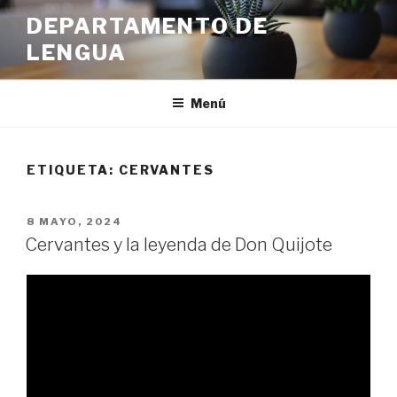
Ir
DEPARTAMENTO DE
al
LENGUA
contenido
Menú
ETIQUETA:
CERVANTES
PUBLICADO
8 MAYO, 2024
EN
Cervantes y la leyenda de Don Quijote