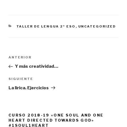
CATEGORÍAS
TALLER DE LENGUA 2º ESO
,
UNCATEGORIZED
Navegación
Entrada
ANTERIOR
de
anterior:
Y más creatividad…
entradas
Siguiente
SIGUIENTE
entrada
La lírica. Ejercicios
CURSO 2018-19 «ONE SOUL AND ONE
HEART DIRECTED TOWARDS GOD»
#1SOUL1HEART