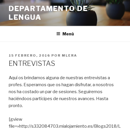
Ir
DEPARTAMENTO DE
al
LENGUA
contenido
Menú
PUBLICADO
15 FEBRERO, 2016
POR
MLERA
EN
ENTREVISTAS
Aquí os brindamos alguna de nuestras entrevistas a
profes. Esperamos que os hagan disfrutar, a nosotros
nos ha costado un par de sesiones. Seguiremos
haciéndoos partícipes de nuestros avances. Hasta
pronto.
[gview
file=»http://s332084703.mialojamiento.es/Blogs2018/L