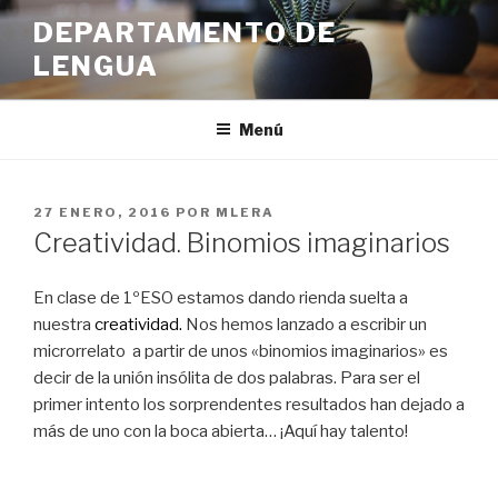
Ir
DEPARTAMENTO DE
al
LENGUA
contenido
Menú
PUBLICADO
27 ENERO, 2016
POR
MLERA
EN
Creatividad. Binomios imaginarios
En clase de 1ºESO estamos dando rienda suelta a
nuestra
creatividad.
Nos hemos lanzado a escribir un
microrrelato a partir de unos «binomios imaginarios» es
decir de la unión insólita de dos palabras. Para ser el
primer intento los sorprendentes resultados han dejado a
más de uno con la boca abierta… ¡Aquí hay talento!