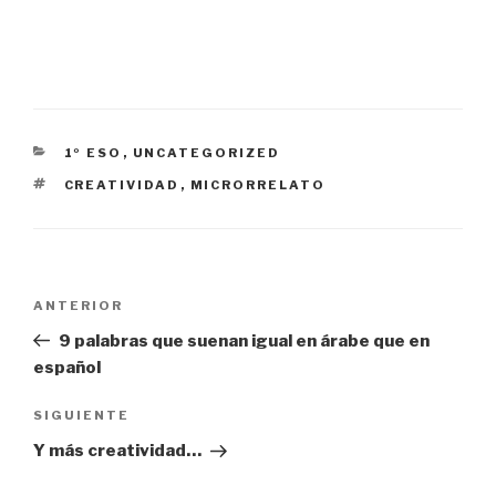
CATEGORÍAS
1º ESO
,
UNCATEGORIZED
ETIQUETAS
CREATIVIDAD
,
MICRORRELATO
Navegación
Entrada
ANTERIOR
de
anterior:
9 palabras que suenan igual en árabe que en
entradas
español
Siguiente
SIGUIENTE
entrada
Y más creatividad…