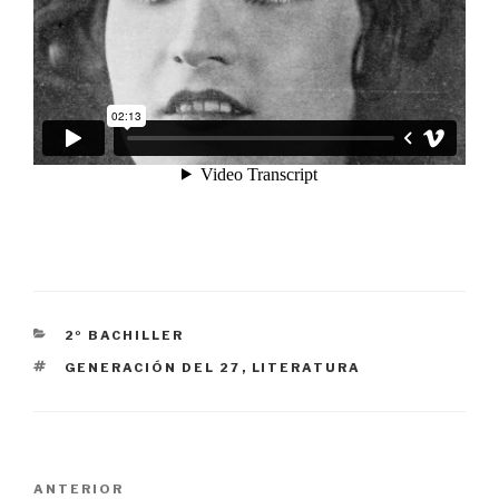
CATEGORÍAS
2º BACHILLER
ETIQUETAS
GENERACIÓN DEL 27
,
LITERATURA
Navegación
Entrada
ANTERIOR