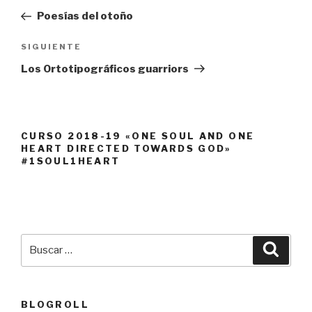
de
anterior:
Poesías del otoño
entradas
Siguiente
SIGUIENTE
entrada
Los Ortotipográficos guarriors
CURSO 2018-19 «ONE SOUL AND ONE
HEART DIRECTED TOWARDS GOD»
#1SOUL1HEART
Buscar
Busca
por:
BLOGROLL