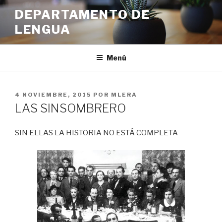
Ir
DEPARTAMENTO DE
al
LENGUA
contenido
Menú
PUBLICADO
4 NOVIEMBRE, 2015
POR
MLERA
EN
LAS SINSOMBRERO
SIN ELLAS LA HISTORIA NO ESTÁ COMPLETA