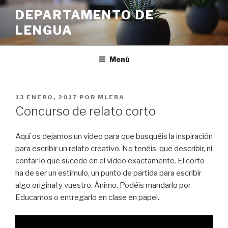
Ir
DEPARTAMENTO DE
al
LENGUA
contenido
Menú
PUBLICADO
13 ENERO, 2017
POR
MLERA
EN
Concurso de relato corto
Aquí os dejamos un vídeo para que busquéis la inspiración
para escribir un relato creativo. No tenéis que describir, ni
contar lo que sucede en el vídeo exactamente. El corto
ha de ser un estímulo, un punto de partida para escribir
algo original y vuestro. Ánimo. Podéis mandarlo por
Educamos o entregarlo en clase en papel.