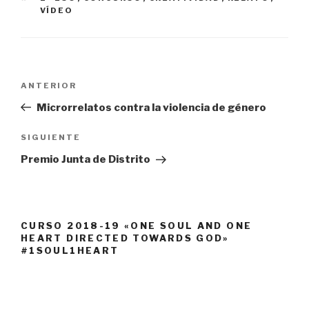
VÍDEO
Navegación
Entrada
ANTERIOR
de
anterior:
Microrrelatos contra la violencia de género
entradas
Siguiente
SIGUIENTE
entrada
Premio Junta de Distrito
CURSO 2018-19 «ONE SOUL AND ONE
HEART DIRECTED TOWARDS GOD»
#1SOUL1HEART