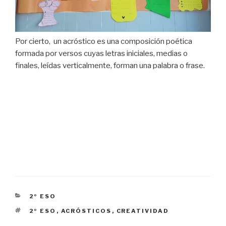
Por cierto, un acróstico es una composición poética
formada por versos cuyas letras iniciales, medias o
finales, leídas verticalmente, forman una palabra o frase.
CATEGORÍAS
2º ESO
ETIQUETAS
2º ESO
,
ACRÓSTICOS
,
CREATIVIDAD