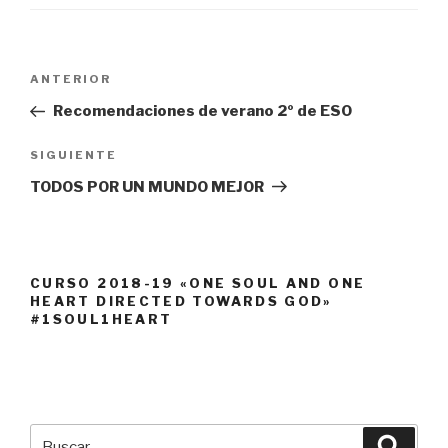
Navegación
Entrada
ANTERIOR
de
anterior:
Recomendaciones de verano 2º de ESO
entradas
Siguiente
SIGUIENTE
entrada
TODOS POR UN MUNDO MEJOR
CURSO 2018-19 «ONE SOUL AND ONE
HEART DIRECTED TOWARDS GOD»
#1SOUL1HEART
Buscar
Busca