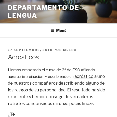
Ir
DEPARTAMENTO DE
al
LENGUA
contenido
Menú
PUBLICADO
17 SEPTIEMBRE, 2018
POR
MLERA
EN
Acrósticos
Hemos empezado el curso de 2º de ESO afilando
acróstico
a uno
nuestra imaginación y escribiendo un
de nuestros compañeros describiendo alguno de
los rasgos de su personalidad. El resultado ha sido
excelente y hemos conseguido verdaderos
retratos condensados en unas pocas líneas.
¿Te