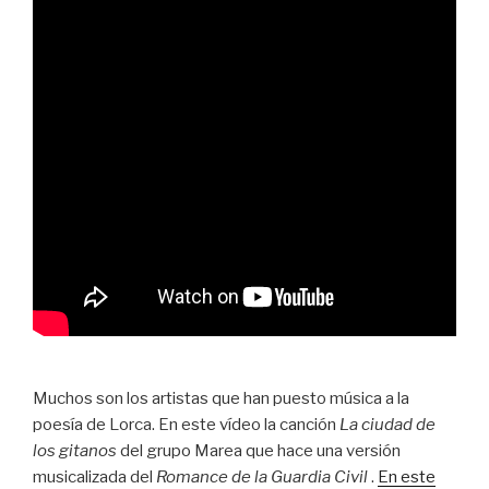
Muchos son los artistas que han puesto música a la
poesía de Lorca. En este vídeo la canción
La ciudad de
los gitanos
del grupo Marea que hace una versión
musicalizada del
Romance de la Guardia Civil
.
En este