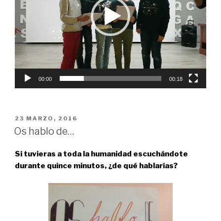
00:00
00:18
PUBLICADO
23 MARZO, 2016
EN
Os hablo de…
Si tuvieras a toda la humanidad escuchándote
durante quince minutos, ¿de qué hablarías?