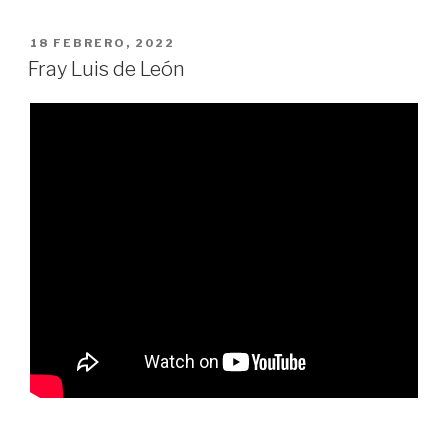
PUBLICADO
18 FEBRERO, 2022
EN
Fray Luis de León