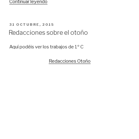
«Poesías
Continuar leyendo
del
otoño»
PUBLICADO
31 OCTUBRE, 2015
EN
Redacciones sobre el otoño
Aquí podéis ver los trabajos de 1º C
Redacciones Otoño