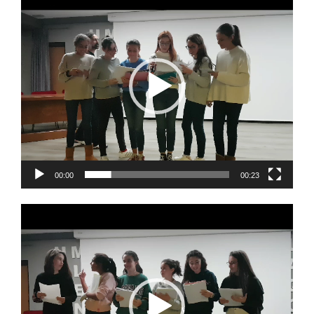
de
vídeo
00:00
00:23
Reproductor
de
vídeo