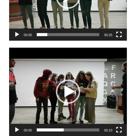
00:00
00:25
Reproductor
de
vídeo
00:00
00:10