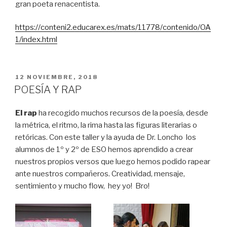
gran poeta renacentista.
https://conteni2.educarex.es/mats/11778/contenido/OA
1/index.html
PUBLICADO
12 NOVIEMBRE, 2018
EN
POESÍA Y RAP
El rap
ha recogido muchos recursos de la poesía, desde
la métrica, el ritmo, la rima hasta las figuras literarias o
retóricas. Con este taller y la ayuda de Dr. Loncho los
alumnos de 1º y 2º de ESO hemos aprendido a crear
nuestros propios versos que luego hemos podido rapear
ante nuestros compañeros. Creatividad, mensaje,
sentimiento y mucho flow, hey yo! Bro!