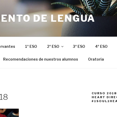
ENTO DE LENGUA
ervantes
1º ESO
2º ESO
3º ESO
4º ESO
Recomendaciones de nuestros alumnos
Oratoria
CURSO 2018
18
HEART DIR
#1SOUL1HE