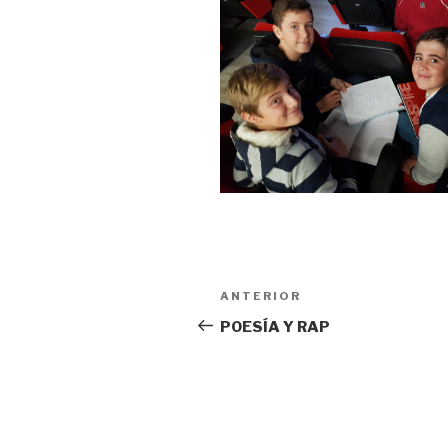
Navegación
Entrada
ANTERIOR
de
anterior:
POESÍA Y RAP
entradas