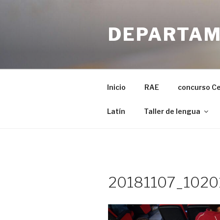
Ir
al
DEPARTAM
contenido
Inicio
RAE
concurso C
Latín
Taller de lengua
20181107_1020