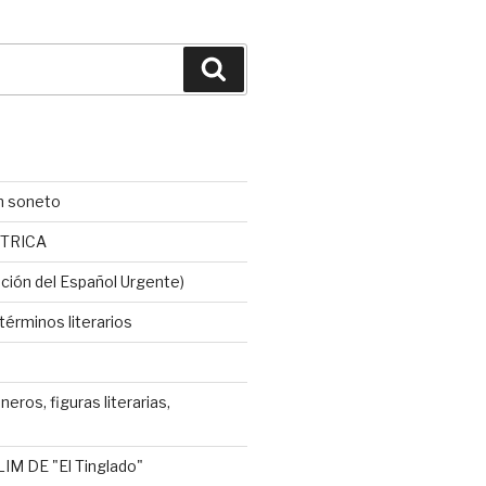
Buscar
n soneto
TRICA
ción del Español Urgente)
érminos literarios
neros, figuras literarias,
IM DE "El Tinglado"