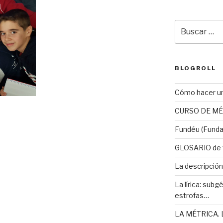
Buscar
por:
BLOGROLL
Cómo hacer u
CURSO DE MÉ
Fundéu (Funda
GLOSARIO de t
La descripción
La lírica: subgé
estrofas…
LA MÉTRICA. L