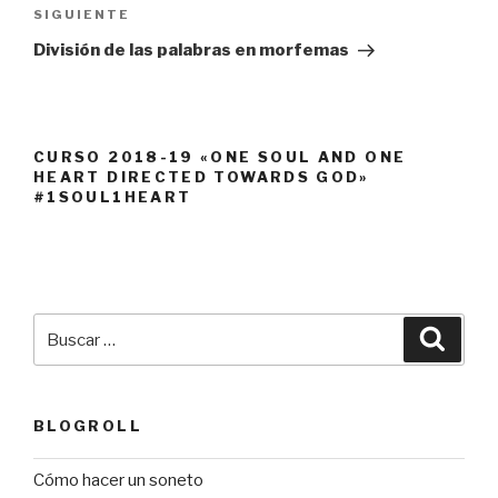
Siguiente
SIGUIENTE
entrada
División de las palabras en morfemas
CURSO 2018-19 «ONE SOUL AND ONE
HEART DIRECTED TOWARDS GOD»
#1SOUL1HEART
Buscar
Busca
por:
BLOGROLL
Cómo hacer un soneto