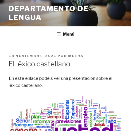
Ir
DEPARTAMENTO DE
al
LENGUA
contenido
Menú
PUBLICADO
18 NOVIEMBRE, 2021
POR
MLERA
EN
El léxico castellano
En este enlace podéis ver una presentación sobre el
léxico castellano.