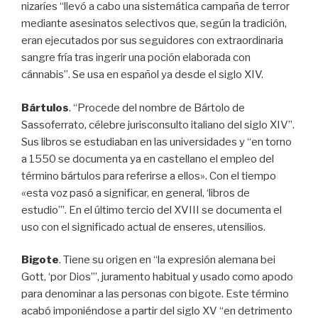
nizaríes “llevó a cabo una sistemática campaña de terror
mediante asesinatos selectivos que, según la tradición,
eran ejecutados por sus seguidores con extraordinaria
sangre fría tras ingerir una poción elaborada con
cánnabis”. Se usa en español ya desde el siglo XIV.
Bártulos
. “Procede del nombre de Bártolo de
Sassoferrato, célebre jurisconsulto italiano del siglo XIV”.
Sus libros se estudiaban en las universidades y “en torno
a 1550 se documenta ya en castellano el empleo del
término bártulos para referirse a ellos». Con el tiempo
«esta voz pasó a significar, en general, ‘libros de
estudio’”. En el último tercio del XVIII se documenta el
uso con el significado actual de enseres, utensilios.
Bigote
. Tiene su origen en “la expresión alemana bei
Gott, ‘por Dios’”, juramento habitual y usado como apodo
para denominar a las personas con bigote. Este término
acabó imponiéndose a partir del siglo XV “en detrimento