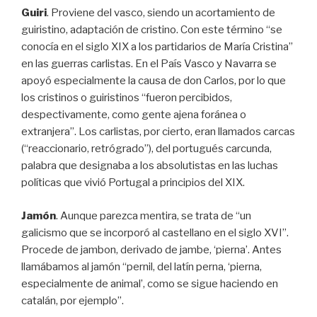
Guiri
. Proviene del vasco, siendo un acortamiento de
guiristino, adaptación de cristino. Con este término “se
conocía en el siglo XIX a los partidarios de María Cristina”
en las guerras carlistas. En el País Vasco y Navarra se
apoyó especialmente la causa de don Carlos, por lo que
los cristinos o guiristinos “fueron percibidos,
despectivamente, como gente ajena foránea o
extranjera”. Los carlistas, por cierto, eran llamados carcas
(“reaccionario, retrógrado”), del portugués carcunda,
palabra que designaba a los absolutistas en las luchas
políticas que vivió Portugal a principios del XIX.
Jamón
. Aunque parezca mentira, se trata de “un
galicismo que se incorporó al castellano en el siglo XVI”.
Procede de jambon, derivado de jambe, ‘pierna’. Antes
llamábamos al jamón “pernil, del latín perna, ‘pierna,
especialmente de animal’, como se sigue haciendo en
catalán, por ejemplo”.