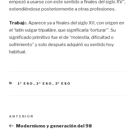
empezó a usarse con este sentido a finales del siglo XV”,
extendiéndose posteriormente a otras profesiones.
Trabaj
o. Aparece ya a finales del siglo XII, con origen en
el “latín vulgar tripaliāre, que significaría ‘torturar’”. Su
significado primitivo fue el de “molestia, dificultad o
sufrimiento” y solo después adquirió su sentido hoy
habitual.
CATEGORÍAS
1º ESO
,
2º ESO
,
3º ESO
Navegación
Entrada
ANTERIOR
de
anterior:
Modernismo y generación del 98
entradas