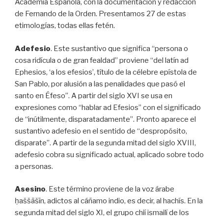
Academia Española, con la documentación y redacción
de Fernando de la Orden. Presentamos 27 de estas
etimologías, todas ellas fetén.
Adefesio
. Este sustantivo que significa “persona o
cosa ridícula o de gran fealdad” proviene “del latín ad
Ephesios, ‘a los efesios’, título de la célebre epístola de
San Pablo, por alusión a las penalidades que pasó el
santo en Éfeso”. A partir del siglo XVI se usa en
expresiones como “hablar ad Efesios” con el significado
de “inútilmente, disparatadamente”. Pronto aparece el
sustantivo adefesio en el sentido de “despropósito,
disparate”. A partir de la segunda mitad del siglo XVIII,
adefesio cobra su significado actual, aplicado sobre todo
a personas.
Asesino
. Este término proviene de la voz árabe
ḥaššāšīn, adictos al cáñamo indio, es decir, al hachís. En la
segunda mitad del siglo XI, el grupo chií ismailí de los