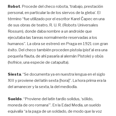
Robot
. Procede del checo robota, ‘trabajo, prestación
personal, en particular la de los siervos de la gleba’. El
término “fue utilizado por el escritor Karel Čapec en una
de sus obras de teatro, R. U. R. (Robots Universales
Rossum), donde daba nombre a un androide que
ejecutaba las tareas normalmente reservadas a los
humanos”. La obra se estrenó en Praga en 1921 con gran
éxito. Del checo también proceden pistola (pist’al era una
pequeña flauta, de ahí pasaría al alemán Pistole) y obús
(hofnice, una especie de catapulta).
Siesta
. “Se documenta ya en nuestra lengua en el siglo
XIII y proviene del latín sexta [hora]”. La hora prima era la
del amanecer y la sexta, la del mediodía.
Sueldo
. “Proviene del latín tardío solidus, ‘sólido,
moneda de oro romana’”. En la Edad Media, un sueldo
equivalía “a la paga de un soldado, de modo que la voz