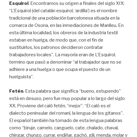
Esquirol
. Encontramos su origen a finales del siglo XIX:
“L’Esquirol (del catalán esquirol, ‘ardilla’) es el nombre
tradicional de una población barcelonesa situada en la
comarca de Osona, en las inmediaciones de Manlleu. En
esta última localidad, los obreros de la industria textil
estaban en huelga, de modo que, con el fin de
sustituirlos, los patronos decidieron contratar
trabajadores locales”. La mayoría eran de L’Esquirol,
termino que pasó a denominar “al trabajador que no se
adhiere a una huelga o que ocupa el puesto de un
huelguista”.
Fetén
. Esta palabra que significa “bueno, estupendo”
está en desuso, pero fue muy popular a lo largo del siglo
XX. Proviene del caló fetén, “mejor”. “El caló es el
dialecto peninsular del romaní, la lengua de los gitanos”.
El español también ha tomado de esta lengua palabras
como “biruje, camelo, canguelo, cate, chalado, chaval,
chingar, chungo, currar, endiñar, gachó, gili, menda, molar y