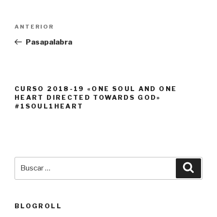
Navegación
Entrada
ANTERIOR
de
anterior:
Pasapalabra
entradas
CURSO 2018-19 «ONE SOUL AND ONE
HEART DIRECTED TOWARDS GOD»
#1SOUL1HEART
Buscar
Busca
por:
BLOGROLL